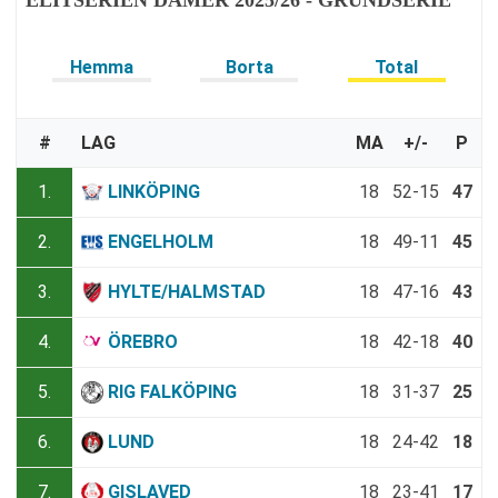
ELITSERIEN DAMER 2025/26 - GRUNDSERIE
Hemma
Borta
Total
#
LAG
MA
+/-
P
1.
LINKÖPING
18
52-15
47
2.
ENGELHOLM
18
49-11
45
3.
HYLTE/HALMSTAD
18
47-16
43
4.
ÖREBRO
18
42-18
40
5.
RIG FALKÖPING
18
31-37
25
6.
LUND
18
24-42
18
7.
GISLAVED
18
23-41
17