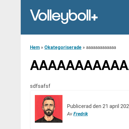
Hem
»
Okategoriserade
»
aaaaaaaaaaaaa
AAAAAAAAAAA
sdfsafsf
Publicerad den
21 april 202
Av
Fredrik