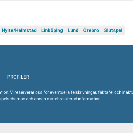
Hylte/Halmstad
Linköping
Lund
Örebro
Slutspel
PROFILER
n. Vi reserverar oss för eventuella felskrivningar, faktafel och inaktue
er, spelscheman och annan matchrelaterad information.