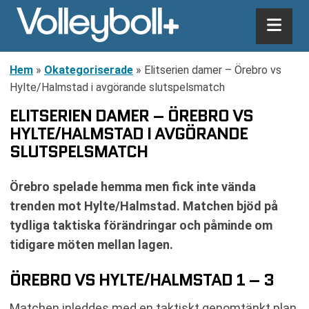
Hem
»
Okategoriserade
»
Elitserien damer – Örebro vs
Hylte/Halmstad i avgörande slutspelsmatch
ELITSERIEN DAMER – ÖREBRO VS
HYLTE/HALMSTAD I AVGÖRANDE
SLUTSPELSMATCH
Örebro spelade hemma men fick inte vända
trenden mot Hylte/Halmstad. Matchen bjöd på
tydliga taktiska förändringar och påminde om
tidigare möten mellan lagen.
ÖREBRO VS HYLTE/HALMSTAD 1 – 3
Matchen inleddes med en taktiskt genomtänkt plan