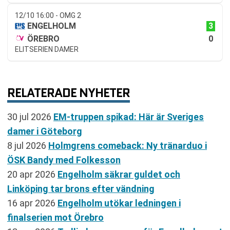
12/10 16:00 - OMG 2
3
ENGELHOLM
0
ÖREBRO
ELITSERIEN DAMER
RELATERADE NYHETER
30 jul 2026
EM-truppen spikad: Här är Sveriges
damer i Göteborg
8 jul 2026
Holmgrens comeback: Ny tränarduo i
ÖSK Bandy med Folkesson
20 apr 2026
Engelholm säkrar guldet och
Linköping tar brons efter vändning
16 apr 2026
Engelholm utökar ledningen i
finalserien mot Örebro