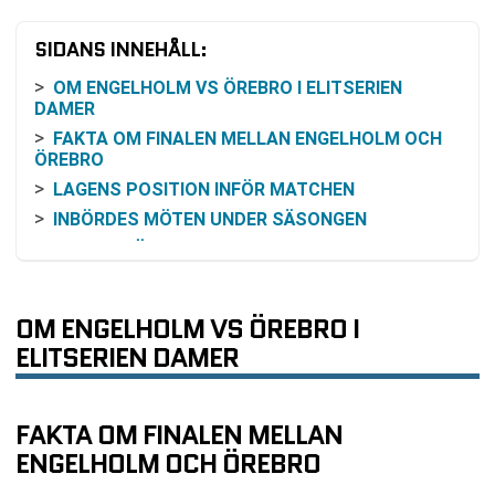
SIDANS INNEHÅLL:
OM ENGELHOLM VS ÖREBRO I ELITSERIEN
DAMER
FAKTA OM FINALEN MELLAN ENGELHOLM OCH
ÖREBRO
LAGENS POSITION INFÖR MATCHEN
INBÖRDES MÖTEN UNDER SÄSONGEN
FORM INFÖR MATCHEN
FAKTA OM ODDSEN OCH VINSTCHANS
SÅ KAN MATCHEN FÖLJAS
OM ENGELHOLM VS ÖREBRO I
DET HÄR SÄGER RESULTATEN INFÖR
ELITSERIEN DAMER
AVGÖRANDET
VANLIGA FRÅGOR OM ENGELHOLM VS ÖREBRO
SENASTE RESULTAT ENGELHOLM
FAKTA OM FINALEN MELLAN
SENASTE RESULTAT ÖREBRO
ENGELHOLM OCH ÖREBRO
RESULTAT INBÖRDES MÖTEN