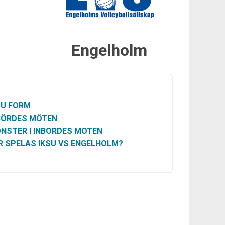
Engelholm
SU FORM
BÖRDES MÖTEN
NSTER I INBÖRDES MÖTEN
R SPELAS IKSU VS ENGELHOLM?