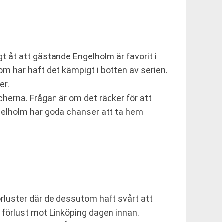
t åt att gästande Engelholm är favorit i
om har haft det kämpigt i botten av serien.
er.
erna. Frågan är om det räcker för att
ngelholm har goda chanser att ta hem
rluster där de dessutom haft svårt att
e förlust mot Linköping dagen innan.