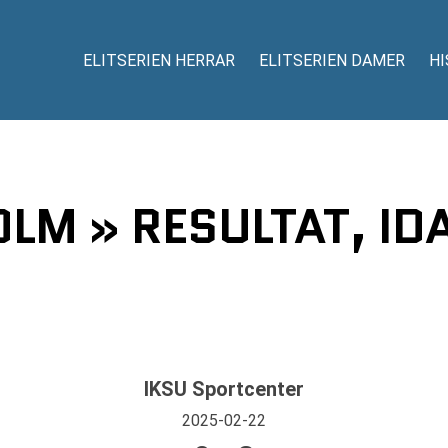
ELITSERIEN HERRAR
ELITSERIEN DAMER
HI
OLM » RESULTAT, ID
IKSU Sportcenter
2025-02-22