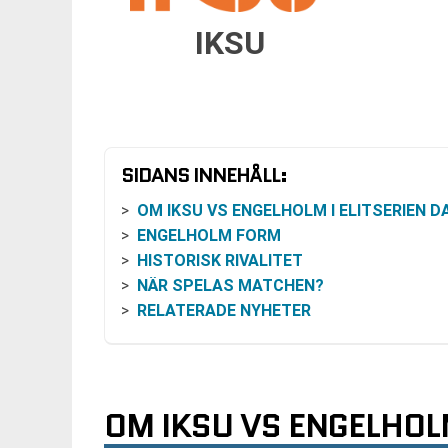
IKSU
SIDANS INNEHÅLL:
OM IKSU VS ENGELHOLM I ELITSERIEN DA
ENGELHOLM FORM
HISTORISK RIVALITET
NÄR SPELAS MATCHEN?
RELATERADE NYHETER
OM IKSU VS ENGELHOLM