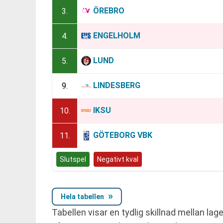
ÖREBRO
3.
ENGELHOLM
4.
LUND
5.
LINDESBERG
9.
IKSU
10.
GÖTEBORG VBK
11.
Slutspel
Negativt kval
Hela tabellen
Tabellen visar en tydlig skillnad mellan la