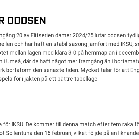
ER ODDSEN
gång 20 av Elitserien damer 2024/25 lutar oddsen tydlig
bellen och har haft en stabil säsong jämfört med IKSU, s
et mellan lagen med klara 3-0 på hemmaplan i decemb
 Umeå, där de haft något mer framgång än i bortamatch
rk bortaform den senaste tiden. Mycket talar för att E
spela för i jakten på ett bättre tabelläge.
 för IKSU. De kommer till denna match efter fem raka fö
ot Sollentuna den 16 februari, vilket följde på en liknand