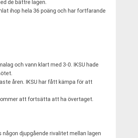
ed de bättre lagen.
amlat ihop hela 36 poäng och har fortfarande
alag och vann klart med 3-0. IKSU hade
ötet.
aste åren. IKSU har fått kämpa för att
kommer att fortsätta att ha övertaget.
s någon djupgående rivalitet mellan lagen