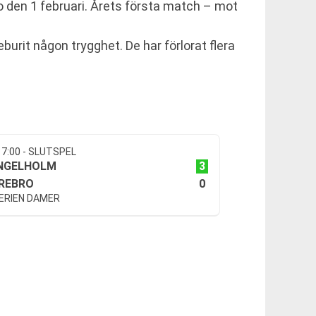
den 1 februari. Årets första match – mot
burit någon trygghet. De har förlorat flera
17:00 - SLUTSPEL
3
NGELHOLM
0
REBRO
ERIEN DAMER