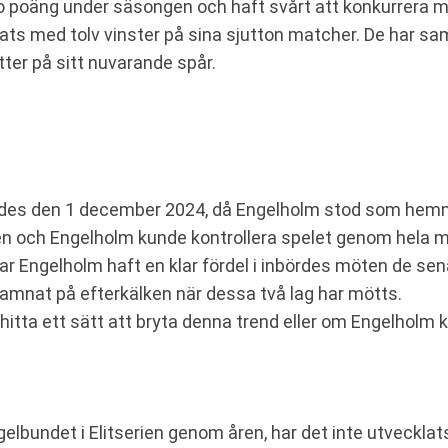
io poäng under säsongen och haft svårt att konkurrera m
plats med tolv vinster på sina sjutton matcher. De har s
ter på sitt nuvarande spår.
ades den 1 december 2024, då Engelholm stod som hemm
hen och Engelholm kunde kontrollera spelet genom hela m
ar Engelholm haft en klar fördel i inbördes möten de sen
mnat på efterkälken när dessa två lag har mötts.
hitta ett sätt att bryta denna trend eller om Engelholm 
elbundet i Elitserien genom åren, har det inte utvecklat