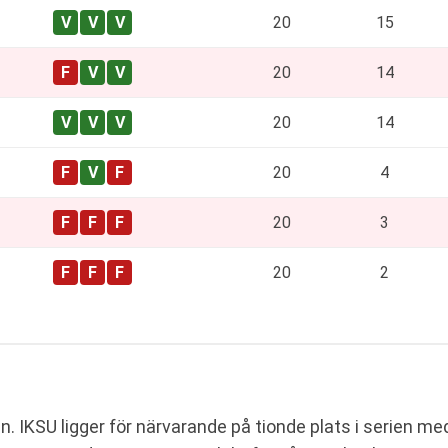
20
15
20
14
20
14
20
4
20
3
20
2
gen. IKSU ligger för närvarande på tionde plats i serien m