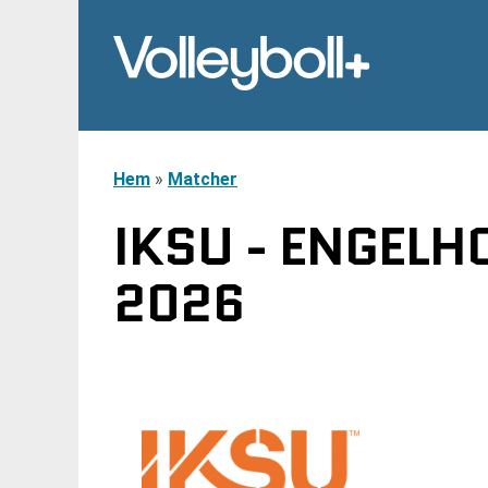
Hem
»
Matcher
IKSU - ENGELH
2026