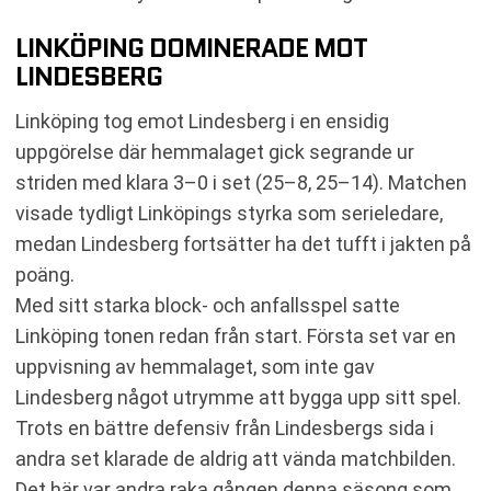
LINKÖPING DOMINERADE MOT
LINDESBERG
Linköping tog emot Lindesberg i en ensidig
uppgörelse där hemmalaget gick segrande ur
striden med klara 3–0 i set (25–8, 25–14). Matchen
visade tydligt Linköpings styrka som serieledare,
medan Lindesberg fortsätter ha det tufft i jakten på
poäng.
Med sitt starka block- och anfallsspel satte
Linköping tonen redan från start. Första set var en
uppvisning av hemmalaget, som inte gav
Lindesberg något utrymme att bygga upp sitt spel.
Trots en bättre defensiv från Lindesbergs sida i
andra set klarade de aldrig att vända matchbilden.
Det här var andra raka gången denna säsong som