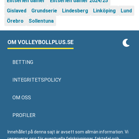
Elitserien damer
Elitserien damer 2024/25
Gislaved
Grundserie
Lindesberg
Linköping
Lund
Örebro
Sollentuna
OM VOLLEYBOLLPLUS.SE
BETTING
INTEGRITETSPOLICY
OM OSS
PROFILER
Innehållet på denna sajt är avsett som allmän information. Vi
reserverar oss för eventuella felskrivningar, faktafel och