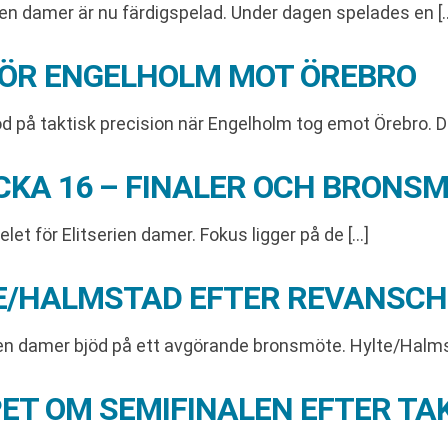
ien damer är nu färdigspelad. Under dagen spelades en [
ÖR ENGELHOLM MOT ÖREBRO
öd på taktisk precision när Engelholm tog emot Örebro. 
ECKA 16 – FINALER OCH BRON
let för Elitserien damer. Fokus ligger på de […]
E/HALMSTAD EFTER REVANSCH
ien damer bjöd på ett avgörande bronsmöte. Hylte/Halms
ET OM SEMIFINALEN EFTER TA