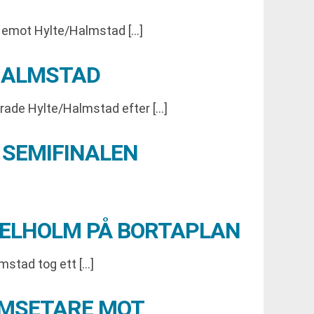
g emot Hylte/Halmstad […]
 HALMSTAD
grade Hylte/Halmstad efter […]
 SEMIFINALEN
GELHOLM PÅ BORTAPLAN
mstad tog ett […]
EMSETARE MOT