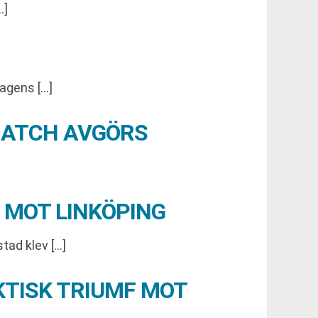
…]
Dagens […]
SMATCH AVGÖRS
 MOT LINKÖPING
tad klev […]
KTISK TRIUMF MOT