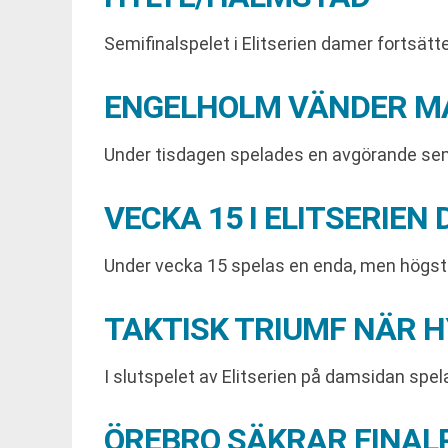
Semifinalspelet i Elitserien damer fortsä
ENGELHOLM VÄNDER MA
Under tisdagen spelades en avgörande semif
VECKA 15 I ELITSERIE
Under vecka 15 spelas en enda, men högst a
TAKTISK TRIUMF NÄR 
I slutspelet av Elitserien på damsidan sp
ÖREBRO SÄKRAR FINAL