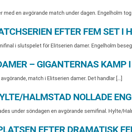
tter med en avgörande match under dagen. Engelholm to
TCHSERIEN EFTER FEM SET I
inal i slutspelet för Elitserien damer. Engelholm bese
N DAMER – GIGANTERNAS KAMP I
vgörande, match i Elitserien damer. Det handlar […]
HYLTE/HALMSTAD NOLLADE EN
elades under söndagen en avgörande semifinal. Hylte/Hal
PLATSEN EFTER DRAMATISK F