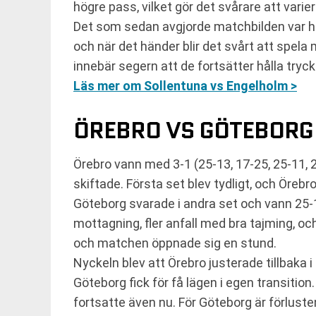
högre pass, vilket gör det svårare att varier
Det som sedan avgjorde matchbilden var hur 
och när det händer blir det svårt att spela
innebär segern att de fortsätter hålla tryck
Läs mer om Sollentuna vs Engelholm >
ÖREBRO VS GÖTEBORG 
Örebro vann med 3-1 (25-13, 17-25, 25-11, 2
skiftade. Första set blev tydligt, och Örebr
Göteborg svarade i andra set och vann 25-1
mottagning, fler anfall med bra tajming, oc
och matchen öppnade sig en stund.
Nyckeln blev att Örebro justerade tillbaka i
Göteborg fick för få lägen i egen transitio
fortsatte även nu. För Göteborg är förlust