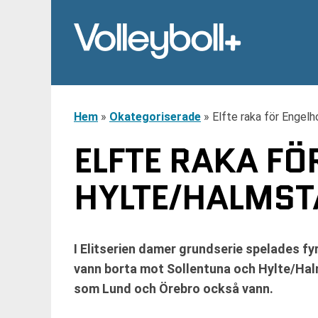
Hem
»
Okategoriserade
»
Elfte raka för Engel
ELFTE RAKA FÖ
HYLTE/HALMST
I Elitserien damer grundserie spelades fy
vann borta mot Sollentuna och Hylte/Hal
som Lund och Örebro också vann.