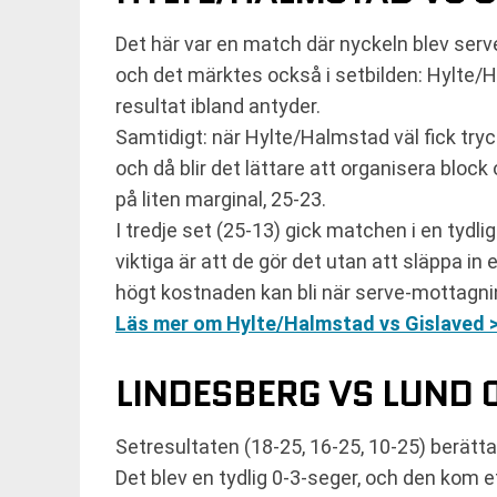
Det här var en match där nyckeln blev serv
och det märktes också i setbilden: Hylte/H
resultat ibland antyder.
Samtidigt: när Hylte/Halmstad väl fick tryc
och då blir det lättare att organisera block
på liten marginal, 25-23.
I tredje set (25-13) gick matchen i en tydli
viktiga är att de gör det utan att släppa i
högt kostnaden kan bli när serve-mottagning
Läs mer om Hylte/Halmstad vs Gislaved 
LINDESBERG VS LUND 0
Setresultaten (18-25, 16-25, 10-25) berätt
Det blev en tydlig 0-3-seger, och den kom e