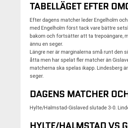
TABELLÄGET EFTER O
Efter dagens matcher leder Engelholm och
med Engelholm först tack vare bättre sets
bakom och fortsätter att ta trepoängare, 
ännu en seger.
Längre ner är marginalerna små runt den s
åtta men har spelat fler matcher än Gislav
matcherna ska spelas ikapp. Lindesberg är f
seger.
DAGENS MATCHER OCH
Hylte/Halmstad-Gislaved slutade 3-0. Lind
HYLTE/HALMSTAD VS GI