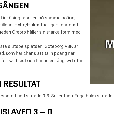
MGÅNGEN
 Linköping tabellen på samma poäng,
killnad. Hylte/Halmstad ligger närmast
medan Örebro håller sin starka form med
ista slutspelsplatsen. Göteborg VBK är
ed, som har chans att ta in poäng när
ortsatt sist och har nu en lång svit utan
 RESULTAT
esberg-Lund slutade 0-3. Sollentuna-Engelholm slutade 
SLAVED 3 – 0