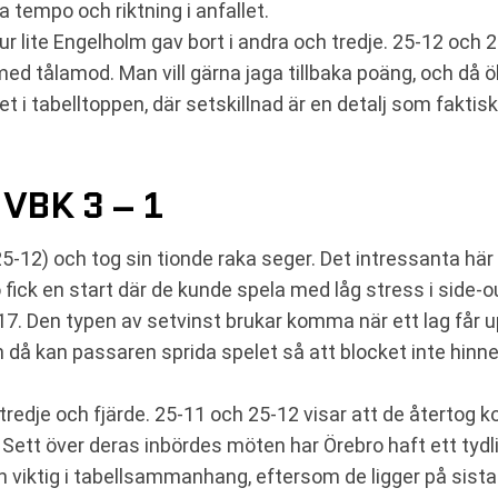
a tempo och riktning i anfallet.
lite Engelholm gav bort i andra och tredje. 25-12 och 25-
 med tålamod. Man vill gärna jaga tillbaka poäng, och då 
et i tabelltoppen, där setskillnad är en detalj som faktis
VBK 3 – 1
5-12) och tog sin tionde raka seger. Det intressanta här 
o fick en start där de kunde spela med låg stress i side-
7. Den typen av setvinst brukar komma när ett lag får up
h då kan passaren sprida spelet så att blocket inte hinne
 tredje och fjärde. 25-11 och 25-12 visar att de återtog 
n. Sett över deras inbördes möten har Örebro haft ett ty
en viktig i tabellsammanhang, eftersom de ligger på sist