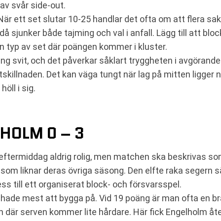
 av svår side-out.
. När ett set slutar 10-25 handlar det ofta om att flera s
sjunker både tajming och val i anfall. Lägg till att block
en typ av set där poängen kommer i kluster.
ång svit, och det påverkar såklart tryggheten i avgörande 
tskillnaden. Det kan väga tungt när lag på mitten ligger
ll i sig.
HOLM 0 – 3
 eftermiddag aldrig rolig, men matchen ska beskrivas s
t som liknar deras övriga säsong. Den elfte raka segern s
ess till ett organiserat block- och försvarsspel.
 hade mest att bygga på. Vid 19 poäng är man ofta en bra
ägen där serven kommer lite hårdare. Här fick Engelholm