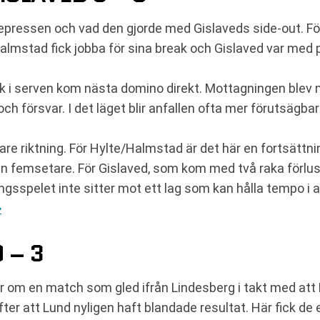
epressen och vad den gjorde med Gislaveds side-out. Fö
almstad fick jobba för sina break och Gislaved var med
k i serven kom nästa domino direkt. Mottagningen blev me
 och försvar. I det läget blir anfallen ofta mer förutsägb
gare riktning. För Hylte/Halmstad är det här en fortsättn
n en femsetare. För Gislaved, som kom med två raka förlu
sspelet inte sitter mot ett lag som kan hålla tempo i al
>
 – 3
ar om en match som gled ifrån Lindesberg i takt med att 
fter att Lund nyligen haft blandade resultat. Här fick d