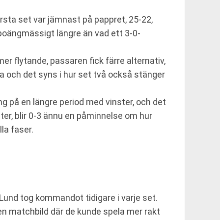
rsta set var jämnast på pappret, 25-22,
 poängmässigt längre än vad ett 3-0-
r flytande, passaren fick färre alternativ,
ara och det syns i hur set två också stänger
ing på en längre period med vinster, och det
ster, blir 0-3 ännu en påminnelse om hur
la faser.
Lund tog kommandot tidigare i varje set.
e en matchbild där de kunde spela mer rakt