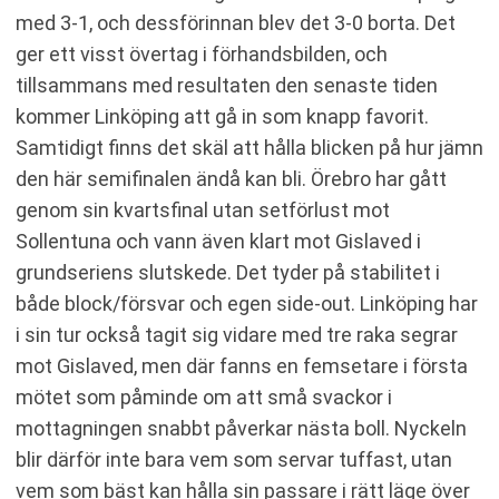
med 3-1, och dessförinnan blev det 3-0 borta. Det
ger ett visst övertag i förhandsbilden, och
tillsammans med resultaten den senaste tiden
kommer Linköping att gå in som knapp favorit.
Samtidigt finns det skäl att hålla blicken på hur jämn
den här semifinalen ändå kan bli. Örebro har gått
genom sin kvartsfinal utan setförlust mot
Sollentuna och vann även klart mot Gislaved i
grundseriens slutskede. Det tyder på stabilitet i
både block/försvar och egen side-out. Linköping har
i sin tur också tagit sig vidare med tre raka segrar
mot Gislaved, men där fanns en femsetare i första
mötet som påminde om att små svackor i
mottagningen snabbt påverkar nästa boll. Nyckeln
blir därför inte bara vem som servar tuffast, utan
vem som bäst kan hålla sin passare i rätt läge över