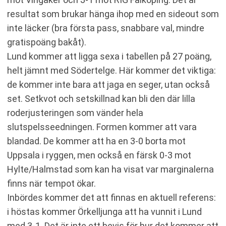
resultat som brukar hänga ihop med en sideout som
inte läcker (bra första pass, snabbare val, mindre
gratispoäng bakåt).
Lund kommer att ligga sexa i tabellen på 27 poäng,
helt jämnt med Södertelge. Här kommer det viktiga:
de kommer inte bara att jaga en seger, utan också
set. Setkvot och setskillnad kan bli den där lilla
roderjusteringen som vänder hela
slutspelsseedningen. Formen kommer att vara
blandad. De kommer att ha en 3-0 borta mot
Uppsala i ryggen, men också en färsk 0-3 mot
Hylte/Halmstad som kan ha visat var marginalerna
finns när tempot ökar.
Inbördes kommer det att finnas en aktuell referens:
i höstas kommer Örkelljunga att ha vunnit i Lund
med 3-1. Det är inte ett bevis för hur det kommer att