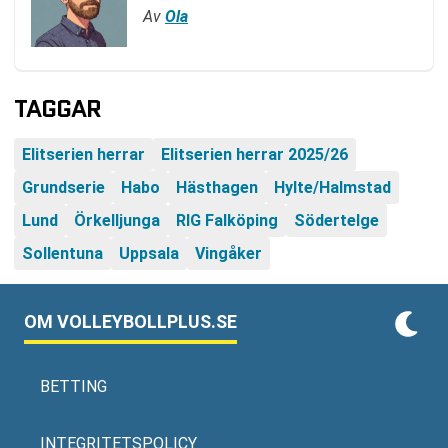
Av
Ola
TAGGAR
Elitserien herrar
Elitserien herrar 2025/26
Grundserie
Habo
Hästhagen
Hylte/Halmstad
Lund
Örkelljunga
RIG Falköping
Södertelge
Sollentuna
Uppsala
Vingåker
OM VOLLEYBOLLPLUS.SE
BETTING
INTEGRITETSPOLICY