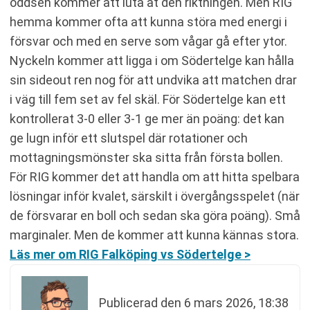
oddsen kommer att luta åt den riktningen. Men RIG
hemma kommer ofta att kunna störa med energi i
försvar och med en serve som vågar gå efter ytor.
Nyckeln kommer att ligga i om Södertelge kan hålla
sin sideout ren nog för att undvika att matchen drar
i väg till fem set av fel skäl. För Södertelge kan ett
kontrollerat 3-0 eller 3-1 ge mer än poäng: det kan
ge lugn inför ett slutspel där rotationer och
mottagningsmönster ska sitta från första bollen.
För RIG kommer det att handla om att hitta spelbara
lösningar inför kvalet, särskilt i övergångsspelet (när
de försvarar en boll och sedan ska göra poäng). Små
marginaler. Men de kommer att kunna kännas stora.
Läs mer om RIG Falköping vs Södertelge >
Publicerad den
6 mars 2026, 18:38