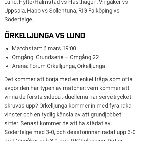
Lund, Hylte/Halmstad vs Hästhagen, Vingåker vs
Uppsala, Habo vs Sollentuna, RIG Falköping vs
Södertelge.
ÖRKELLJUNGA VS LUND
Matchstart: 6 mars 19:00
Omgång: Grundserie – Omgång 22
Arena: Forum Örkelljunga, Örkelljunga
Det kommer att börja med en enkel fråga som ofta
avgör den här typen av matcher: vem kommer att
vinna de första sideout-duellerna när servetrycket
skruvas upp? Örkelljunga kommer in med fyra raka
vinster och en tydlig känsla av att grundjobbet
sitter. Senast kommer de att ha städat av
Södertelge med 3-0, och dessförinnan radat upp 3-0
mot Vingåker och 3-1 mot RIG Falköping. Det är