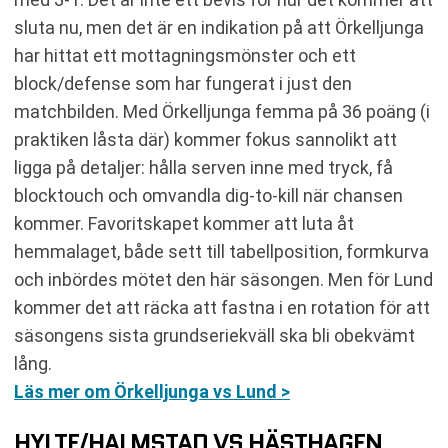
sluta nu, men det är en indikation på att Örkelljunga
har hittat ett mottagningsmönster och ett
block/defense som har fungerat i just den
matchbilden. Med Örkelljunga femma på 36 poäng (i
praktiken låsta där) kommer fokus sannolikt att
ligga på detaljer: hålla serven inne med tryck, få
blocktouch och omvandla dig-to-kill när chansen
kommer. Favoritskapet kommer att luta åt
hemmalaget, både sett till tabellposition, formkurva
och inbördes mötet den här säsongen. Men för Lund
kommer det att räcka att fastna i en rotation för att
säsongens sista grundseriekväll ska bli obekvämt
lång.
Läs mer om Örkelljunga vs Lund >
HYLTE/HALMSTAD VS HÄSTHAGEN