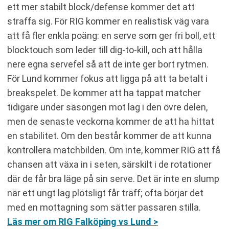
ett mer stabilt block/defense kommer det att
straffa sig. För RIG kommer en realistisk väg vara
att få fler enkla poäng: en serve som ger fri boll, ett
blocktouch som leder till dig-to-kill, och att hålla
nere egna servefel så att de inte ger bort rytmen.
För Lund kommer fokus att ligga på att ta betalt i
breakspelet. De kommer att ha tappat matcher
tidigare under säsongen mot lag i den övre delen,
men de senaste veckorna kommer de att ha hittat
en stabilitet. Om den består kommer de att kunna
kontrollera matchbilden. Om inte, kommer RIG att få
chansen att växa in i seten, särskilt i de rotationer
där de får bra läge på sin serve. Det är inte en slump
när ett ungt lag plötsligt får träff; ofta börjar det
med en mottagning som sätter passaren stilla.
Läs mer om RIG Falköping vs Lund >