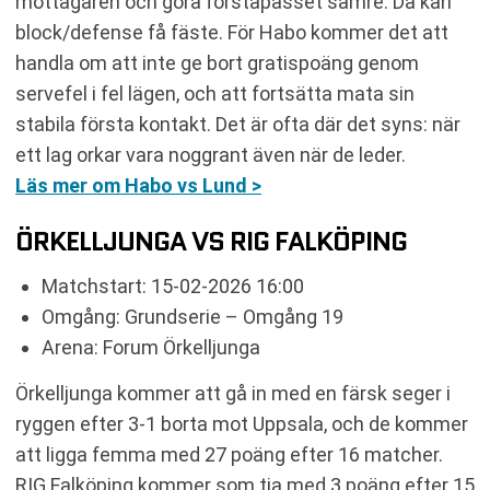
mottagaren och göra förstapasset sämre. Då kan
block/defense få fäste. För Habo kommer det att
handla om att inte ge bort gratispoäng genom
servefel i fel lägen, och att fortsätta mata sin
stabila första kontakt. Det är ofta där det syns: när
ett lag orkar vara noggrant även när de leder.
Läs mer om Habo vs Lund >
ÖRKELLJUNGA VS RIG FALKÖPING
Matchstart: 15-02-2026 16:00
Omgång: Grundserie – Omgång 19
Arena: Forum Örkelljunga
Örkelljunga kommer att gå in med en färsk seger i
ryggen efter 3-1 borta mot Uppsala, och de kommer
att ligga femma med 27 poäng efter 16 matcher.
RIG Falköping kommer som tia med 3 poäng efter 15