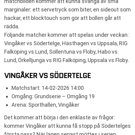
matchbilden kommer att kunna svänga av små
marginaler: ett servetryck som biter, en sideout som
hackar, ett blocktouch som gör att bollen går att
rädda.
Följande matcher kommer att spelas under veckan:
Vingåker vs Södertelge, Hästhagen vs Uppsala, RIG
Falköping vs Lund, Sollentuna vs Floby, Habo vs
Lund, Örkelljunga vs RIG Falköping, Uppsala vs Floby.
VINGÅKER VS SÖDERTELGE
Matchstart: 14-02-2026 14:00
Omgång: Grundserie – Omgång 19
Arena: Sporthallen, Vingåker
Det kommer att börja i den enklaste av frågor:
kommer Vingåker att kunna få stopp på Södertelges
första pass? När lagen senast möttes i serien