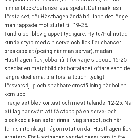
hinner block/defense läsa spelet. Det märktes i
första set, där Hästhagen ändå höll ihop det länge
men tappade mot slutet till 19-25.
I andra set blev glappet tydligare. Hylte/Halmstad
kunde styra med sin serve och fick fler chanser i
breakspelet (poäng när man servar), medan
Hästhagen fick jobba hårt för varje sideout. 16-25
speglar en matchbild där bortalaget oftare vann de
längre duellerna: bra första touch, tydligt
försvarsdjup och snabbare omställning när bollen
kom upp.
Tredje set blev kortast och mest talande: 12-25. När
ett lag har svårt att få stopp på en serve- och
blockkedja kan setet rinna i väg snabbt, och här
fanns inte riktigt någon rotation där Hästhagen fick
arbetsro. För Hästhagen var det dessutom tolfte