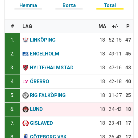
Hemma
Borta
Total
#
LAG
MA
+/-
P
1.
LINKÖPING
18
52-15
47
2.
ENGELHOLM
18
49-11
45
3.
HYLTE/HALMSTAD
18
47-16
43
4.
ÖREBRO
18
42-18
40
5.
RIG FALKÖPING
18
31-37
25
6.
LUND
18
24-42
18
7.
GISLAVED
18
23-41
17
8.
GÖTEBORG VBK
18
26-43
17