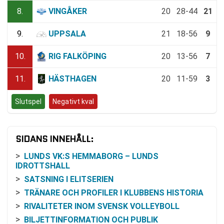
8.
VINGÅKER
20
28-44
21
9.
UPPSALA
21
18-56
9
10.
RIG FALKÖPING
20
13-56
7
11.
HÄSTHAGEN
20
11-59
3
Slutspel
Negativt kval
SIDANS INNEHÅLL:
LUNDS VK:S HEMMABORG – LUNDS
IDROTTSHALL
SATSNING I ELITSERIEN
TRÄNARE OCH PROFILER I KLUBBENS HISTORIA
RIVALITETER INOM SVENSK VOLLEYBOLL
BILJETTINFORMATION OCH PUBLIK