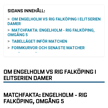
SIDANS INNEHÅLL:
OM ENGELHOLM VS RIG FALKÖPING I ELITSERIEN
DAMER
MATCHFAKTA: ENGELHOLM - RIG FALKÖPING,
OMGÅNG 5
TABELLÄGET INFÖR MATCHEN
FORMKURVOR OCH SENASTE MATCHER
INBÖRDES MÖTEN 2024/25
ODDS OCH VINSTCHANSER (UTAN SIFFROR)
SÅ FÖLJER DU MATCHEN
OM ENGELHOLM VS RIG FALKÖPING I
OM KLUBBARNA
ELITSERIEN DAMER
PRAKTISK INFORMATION FÖR BESÖKARE
VANLIGA FRÅGOR OM ENGELHOLM VS RIG
FALKÖPING
MATCHFAKTA: ENGELHOLM - RIG
TABELL
FALKÖPING, OMGÅNG 5
RELATERADE NYHETER