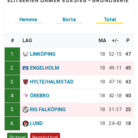
ELITSERIEN DAMER 2025/26 - GRUNDSERIE
Hemma
Borta
Total
#
LAG
MA
+/-
P
1.
LINKÖPING
18
52-15
47
2.
ENGELHOLM
18
49-11
45
3.
HYLTE/HALMSTAD
18
47-16
43
4.
ÖREBRO
18
42-18
40
5.
RIG FALKÖPING
18
31-37
25
6.
LUND
18
24-42
18
Slutspel
Negativt kval