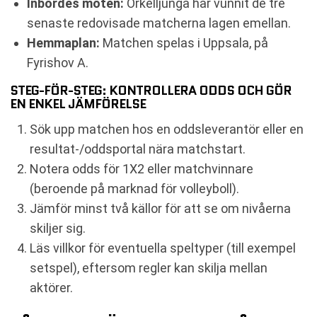
Inbördes möten:
Örkelljunga har vunnit de tre
senaste redovisade matcherna lagen emellan.
Hemmaplan:
Matchen spelas i Uppsala, på
Fyrishov A.
STEG-FÖR-STEG: KONTROLLERA ODDS OCH GÖR
EN ENKEL JÄMFÖRELSE
Sök upp matchen hos en oddsleverantör eller en
resultat-/oddsportal nära matchstart.
Notera odds för 1X2 eller matchvinnare
(beroende på marknad för volleyboll).
Jämför minst två källor för att se om nivåerna
skiljer sig.
Läs villkor för eventuella speltyper (till exempel
setspel), eftersom regler kan skilja mellan
aktörer.