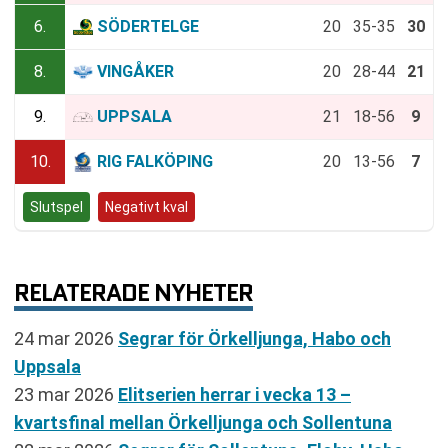
6.
SÖDERTELGE
20
35-35
30
8.
VINGÅKER
20
28-44
21
9.
UPPSALA
21
18-56
9
10.
RIG FALKÖPING
20
13-56
7
Slutspel
Negativt kval
RELATERADE NYHETER
24 mar 2026
Segrar för Örkelljunga, Habo och
Uppsala
23 mar 2026
Elitserien herrar i vecka 13 –
kvartsfinal mellan Örkelljunga och Sollentuna