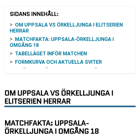
SIDANS INNEHÅLL:
OM UPPSALA VS ÖRKELLJUNGA I ELITSERIEN
HERRAR
MATCHFAKTA: UPPSALA-ÖRKELLJUNGA I
OMGÅNG 18
TABELLÄGET INFÖR MATCHEN
FORMKURVA OCH AKTUELLA SVITER
INBÖRDES MÖTEN DE SENASTE SÄSONGERNA
ODDS OCH VINSTCHANS: SÅ KAN DU TOLKA
SPELMARKNADEN
OM UPPSALA VS ÖRKELLJUNGA I
SÅ KAN DU FÖLJA MATCHEN PÅ TV ELLER
ELITSERIEN HERRAR
ONLINE
KOMMANDE MATCHER EFTER OMGÅNG 18
VANLIGA FRÅGOR OM UPPSALA VS
MATCHFAKTA: UPPSALA-
ÖRKELLJUNGA
ÖRKELLJUNGA I OMGÅNG 18
TABELL
RELATERADE NYHETER