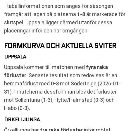
I tabellinformationen som anges för säsongen
framgår att lagen på platserna
1-8
är markerade för
slutspel. Uppsala ligger därmed utanför dessa
placeringar inför den här omgången.
FORMKURVA OCH AKTUELLA SVITER
UPPSALA
Uppsala kommer till matchen med
fyra raka
förluster
. Senaste resultat som redovisas är en
hemmaförlust med
0-3
mot Södertelge (2026-01-
31). I matcherna dessförinnan blev det förluster
mot Sollentuna (1-3), Hylte/Halmstad (0-3) och
Habo (0-3).
ÖRKELLJUNGA
Örkelljunga har
tre raka förluster
inför mötet.