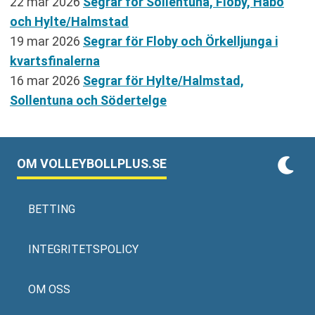
22 mar 2026
Segrar för Sollentuna, Floby, Habo
och Hylte/Halmstad
19 mar 2026
Segrar för Floby och Örkelljunga i
kvartsfinalerna
16 mar 2026
Segrar för Hylte/Halmstad,
Sollentuna och Södertelge
OM VOLLEYBOLLPLUS.SE
BETTING
INTEGRITETSPOLICY
OM OSS