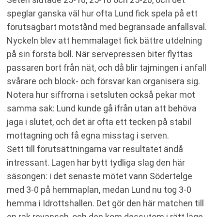
speglar ganska väl hur ofta Lund fick spela på ett
förutsägbart motstånd med begränsade anfallsval.
Nyckeln blev att hemmalaget fick bättre utdelning
på sin första boll. När servepressen biter flyttas
passaren bort från nät, och då blir tajmingen i anfall
svårare och block- och försvar kan organisera sig.
Notera hur siffrorna i setsluten också pekar mot
samma sak: Lund kunde gå ifrån utan att behöva
jaga i slutet, och det är ofta ett tecken på stabil
mottagning och få egna misstag i serven.
Sett till förutsättningarna var resultatet ändå
intressant. Lagen har bytt tydliga slag den här
säsongen: i det senaste mötet vann Södertelge
med 3-0 på hemmaplan, medan Lund nu tog 3-0
hemma i Idrottshallen. Det gör den här matchen till
en rak revansch, och den kom dessutom i rätt läge