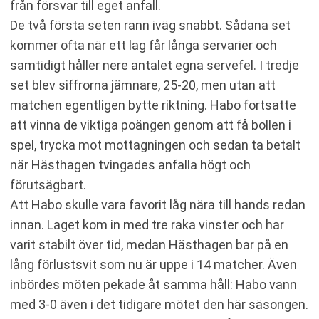
från försvar till eget anfall.
De två första seten rann iväg snabbt. Sådana set
kommer ofta när ett lag får långa servarier och
samtidigt håller nere antalet egna servefel. I tredje
set blev siffrorna jämnare, 25-20, men utan att
matchen egentligen bytte riktning. Habo fortsatte
att vinna de viktiga poängen genom att få bollen i
spel, trycka mot mottagningen och sedan ta betalt
när Hästhagen tvingades anfalla högt och
förutsägbart.
Att Habo skulle vara favorit låg nära till hands redan
innan. Laget kom in med tre raka vinster och har
varit stabilt över tid, medan Hästhagen bar på en
lång förlustsvit som nu är uppe i 14 matcher. Även
inbördes möten pekade åt samma håll: Habo vann
med 3-0 även i det tidigare mötet den här säsongen.