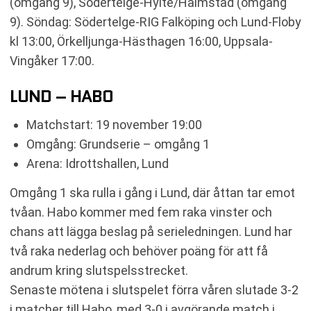
(omgång 9), Södertelge-Hylte/Halmstad (omgång
9). Söndag: Södertelge-RIG Falköping och Lund-Floby
kl 13:00, Örkelljunga-Hästhagen 16:00, Uppsala-
Vingåker 17:00.
LUND – HABO
Matchstart: 19 november 19:00
Omgång: Grundserie – omgång 1
Arena: Idrottshallen, Lund
Omgång 1 ska rulla i gång i Lund, där åttan tar emot
tvåan. Habo kommer med fem raka vinster och
chans att lägga beslag på serieledningen. Lund har
två raka nederlag och behöver poäng för att få
andrum kring slutspelsstrecket.
Senaste mötena i slutspelet förra våren slutade 3-2
i matcher till Habo, med 3-0 i avgörande match i