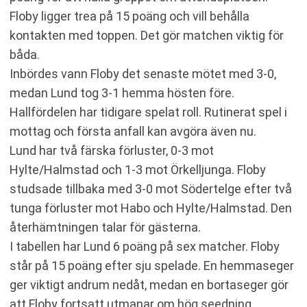
Floby ligger trea på 15 poäng och vill behålla
kontakten med toppen. Det gör matchen viktig för
båda.
Inbördes vann Floby det senaste mötet med 3-0,
medan Lund tog 3-1 hemma hösten före.
Hallfördelen har tidigare spelat roll. Rutinerat spel i
mottag och första anfall kan avgöra även nu.
Lund har två färska förluster, 0-3 mot
Hylte/Halmstad och 1-3 mot Örkelljunga. Floby
studsade tillbaka med 3-0 mot Södertelge efter två
tunga förluster mot Habo och Hylte/Halmstad. Den
återhämtningen talar för gästerna.
I tabellen har Lund 6 poäng på sex matcher. Floby
står på 15 poäng efter sju spelade. En hemmaseger
ger viktigt andrum nedåt, medan en bortaseger gör
att Floby fortsatt utmanar om hög seedning.