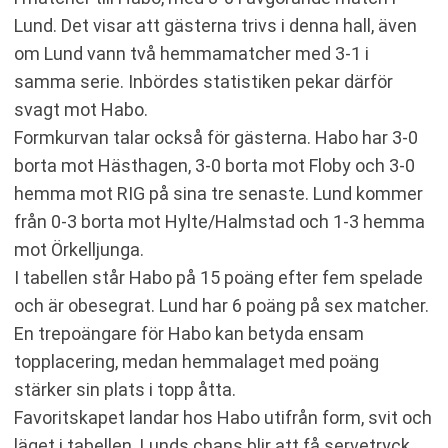
Lund. Det visar att gästerna trivs i denna hall, även
om Lund vann två hemmamatcher med 3-1 i
samma serie. Inbördes statistiken pekar därför
svagt mot Habo.
Formkurvan talar också för gästerna. Habo har 3-0
borta mot Hästhagen, 3-0 borta mot Floby och 3-0
hemma mot RIG på sina tre senaste. Lund kommer
från 0-3 borta mot Hylte/Halmstad och 1-3 hemma
mot Örkelljunga.
I tabellen står Habo på 15 poäng efter fem spelade
och är obesegrat. Lund har 6 poäng på sex matcher.
En trepoängare för Habo kan betyda ensam
topplacering, medan hemmalaget med poäng
stärker sin plats i topp åtta.
Favoritskapet landar hos Habo utifrån form, svit och
läget i tabellen. Lunds chans blir att få servetryck