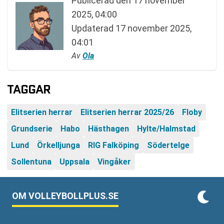
Publicerad den
17 november
2025, 04:00
Updaterad
17 november 2025,
04:01
Av
Ola
TAGGAR
Elitserien herrar
Elitserien herrar 2025/26
Floby
Grundserie
Habo
Hästhagen
Hylte/Halmstad
Lund
Örkelljunga
RIG Falköping
Södertelge
Sollentuna
Uppsala
Vingåker
OM VOLLEYBOLLPLUS.SE