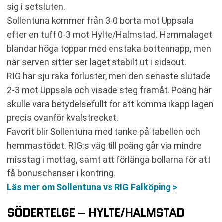
sig i setsluten.
Sollentuna kommer från 3-0 borta mot Uppsala
efter en tuff 0-3 mot Hylte/Halmstad. Hemmalaget
blandar höga toppar med enstaka bottennapp, men
när serven sitter ser laget stabilt ut i sideout.
RIG har sju raka förluster, men den senaste slutade
2-3 mot Uppsala och visade steg framåt. Poäng här
skulle vara betydelsefullt för att komma ikapp lagen
precis ovanför kvalstrecket.
Favorit blir Sollentuna med tanke på tabellen och
hemmastödet. RIG:s väg till poäng går via mindre
misstag i mottag, samt att förlänga bollarna för att
få bonuschanser i kontring.
Läs mer om Sollentuna vs RIG Falköping >
SÖDERTELGE – HYLTE/HALMSTAD