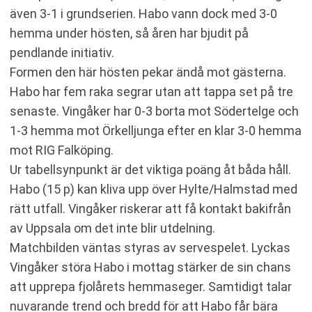
även 3-1 i grundserien. Habo vann dock med 3-0
hemma under hösten, så åren har bjudit på
pendlande initiativ.
Formen den här hösten pekar ändå mot gästerna.
Habo har fem raka segrar utan att tappa set på tre
senaste. Vingåker har 0-3 borta mot Södertelge och
1-3 hemma mot Örkelljunga efter en klar 3-0 hemma
mot RIG Falköping.
Ur tabellsynpunkt är det viktiga poäng åt båda håll.
Habo (15 p) kan kliva upp över Hylte/Halmstad med
rätt utfall. Vingåker riskerar att få kontakt bakifrån
av Uppsala om det inte blir utdelning.
Matchbilden väntas styras av servespelet. Lyckas
Vingåker störa Habo i mottag stärker de sin chans
att upprepa fjolårets hemmaseger. Samtidigt talar
nuvarande trend och bredd för att Habo får bära