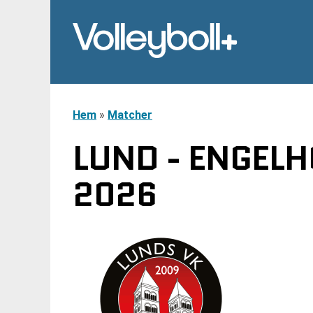
Hem
»
Matcher
LUND - ENGELH
2026