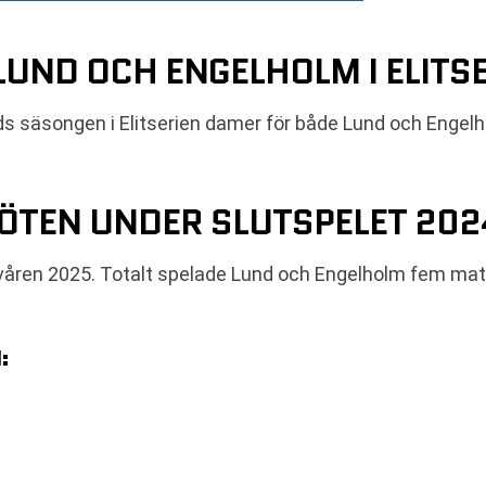
LUND OCH ENGELHOLM I ELITS
s säsongen i Elitserien damer för både Lund och Engelh
ÖTEN UNDER SLUTSPELET 202
våren 2025. Totalt spelade Lund och Engelholm fem mat
: