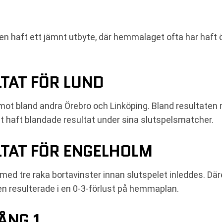
 lagen haft ett jämnt utbyte, där hemmalaget ofta har haft
TAT FÖR LUND
nd mot bland andra Örebro och Linköping. Bland resulta
get haft blandade resultat under sina slutspelsmatcher.
TAT FÖR ENGELHOLM
d tre raka bortavinster innan slutspelet inleddes. Däre
n resulterade i en 0-3-förlust på hemmaplan.
ÅNG 1