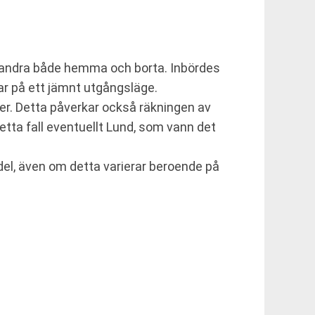
varandra både hemma och borta. Inbördes
ar på ett jämnt utgångsläge.
ner. Detta påverkar också räkningen av
detta fall eventuellt Lund, som vann det
del, även om detta varierar beroende på