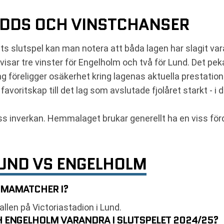
DDS OCH VINSTCHANSER
rets slutspel kan man notera att båda lagen har slagit 
isar tre vinster för Engelholm och två för Lund. Det pek
g föreligger osäkerhet kring lagenas aktuella prestatio
avoritskap till det lag som avslutade fjolåret starkt - i 
s inverkan. Hemmalaget brukar generellt ha en viss för
LUND VS ENGELHOLM
MMAMATCHER I?
len på Victoriastadion i Lund.
 ENGELHOLM VARANDRA I SLUTSPELET 2024/25?