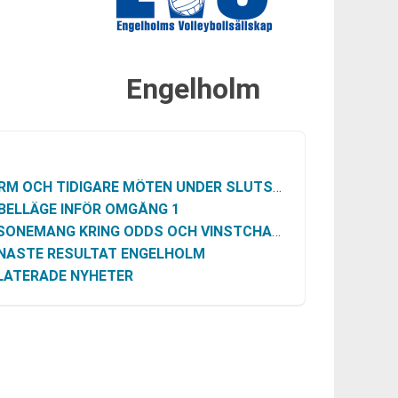
Engelholm
M OCH TIDIGARE MÖTEN UNDER SLUTSPELET 2024/25
BELLÄGE INFÖR OMGÅNG 1
SONEMANG KRING ODDS OCH VINSTCHANSER
NASTE RESULTAT ENGELHOLM
LATERADE NYHETER