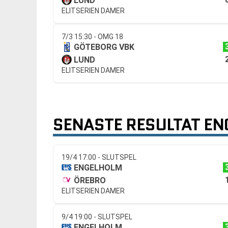
LUND
ELITSERIEN DAMER
7/3 15:30 - OMG 18
GÖTEBORG VBK
LUND
ELITSERIEN DAMER
SENASTE RESULTAT E
19/4 17:00 - SLUTSPEL
ENGELHOLM
ÖREBRO
ELITSERIEN DAMER
9/4 19:00 - SLUTSPEL
ENGELHOLM