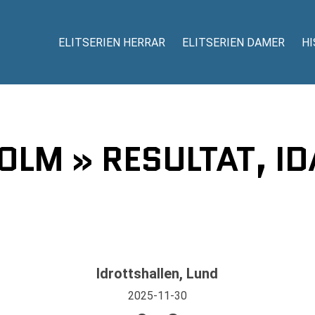
ELITSERIEN HERRAR
ELITSERIEN DAMER
HI
OLM » RESULTAT, I
Idrottshallen, Lund
2025-11-30